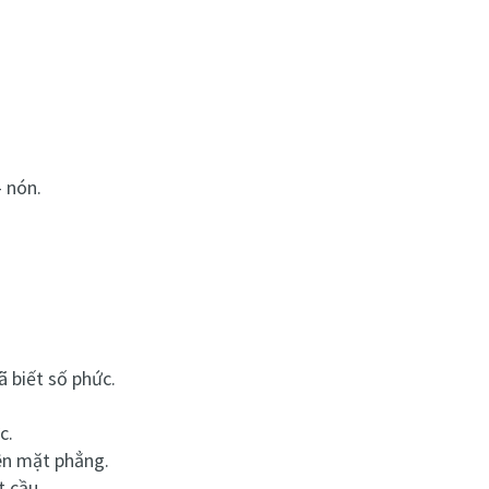
– nón.
ã biết số phức.
c.
lên mặt phẳng.
t cầu.