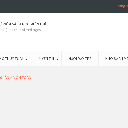
Đăng 
 VIỆN SÁCH HỌC MIỄN PHÍ
 nhật sách mới mỗi ngày
G THỦY TỬ VI
LUYỆN THI
NUÔI DẠY TRẺ
KHO SÁCH MỚ
20 LẦN 2 MÔN TOÁN