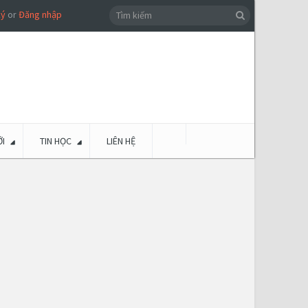
ký
or
Đăng nhập
I
TIN HỌC
LIÊN HỆ