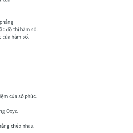
 phẳng.
ặc đồ thị hàm số.
ất của hàm số.
hiệm của số phức.
ng Oxyz.
hẳng chéo nhau.