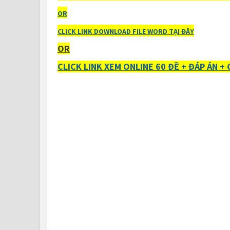
OR
CLICK LINK DOWNLOAD FILE WORD TẠI ĐÂY
OR
CLICK LINK XEM ONLINE 60 ĐỀ + ĐÁP ÁN 