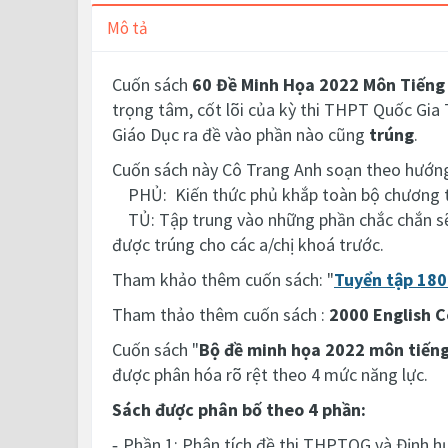
Mô tả
Cuốn sách
60 Đề Minh Họa 2022 Môn Tiếng 
trọng tâm, cốt lõi của kỳ thi THPT Quốc Gia
Giáo Dục ra đề vào phần nào cũng
trúng
.
Cuốn sách này Cô Trang Anh soạn theo hướn
PHỦ:
Kiến thức phủ khắp toàn bộ chương t
TỦ:
Tập trung vào những phần chắc chắn sẽ
được trúng cho các a/chị khoá trước.
Tham khảo thêm cuốn sách: "
Tuyển tập 180
Tham thảo thêm cuốn sách :
2000 English C
Cuốn sách "
Bộ đề minh họa 2022 môn tiếng
được phân hóa rõ rệt theo 4 mức năng lực.
Sách được phân bố theo 4 phần:
Phần 1: Phân tích đề thi THPTQG và Định hư
-