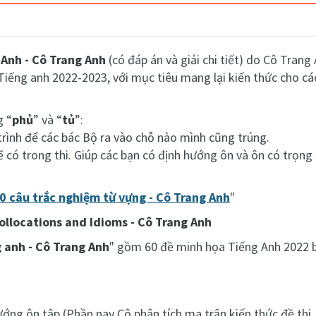
Anh - Cô Trang Anh
(có đáp án và giải chi tiết)
do Cô Trang A
 Tiếng anh 2022-2023, với mục tiêu mang lại kiến thức cho c
g “
phủ
” và “
tủ
”:
rình để các bác Bộ ra vào chỗ nào mình cũng trúng.
 có trong thi. Giúp các bạn có định hướng ôn và ôn có trọng
0 câu trắc nghiệm từ vựng - Cô Trang Anh
"
ollocations and Idioms - Cô Trang Anh
 anh - Cô Trang Anh
" gồm 6
0 đề minh họa Tiếng Anh 2022 b
ớng ôn tập (Phần nay Cô phân tích ma trận kiến thức đề thi