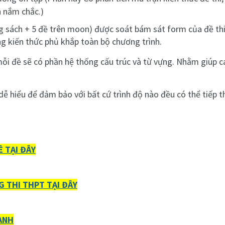
n nắm chắc.)
g sách + 5 đề trên moon) được soát bám sát form của đề thi
ng kiến thức phủ khắp toàn bộ chương trình.
mỗi đề sẽ có phần hệ thống cấu trúc và từ vựng. Nhằm giúp c
à dễ hiểu để đảm bảo với bất cứ trình độ nào đều có thể tiếp t
Ề TẠI ĐÂY
 THI THPT TẠI ĐÂY
ANH