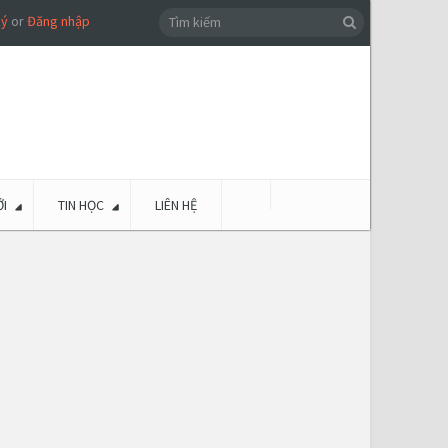
ký
or
Đăng nhập
I
TIN HỌC
LIÊN HỆ