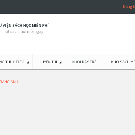
Đăng 
 VIỆN SÁCH HỌC MIỄN PHÍ
 nhật sách mới mỗi ngày
G THỦY TỬ VI
LUYỆN THI
NUÔI DẠY TRẺ
KHO SÁCH MỚ
TRANG ANH