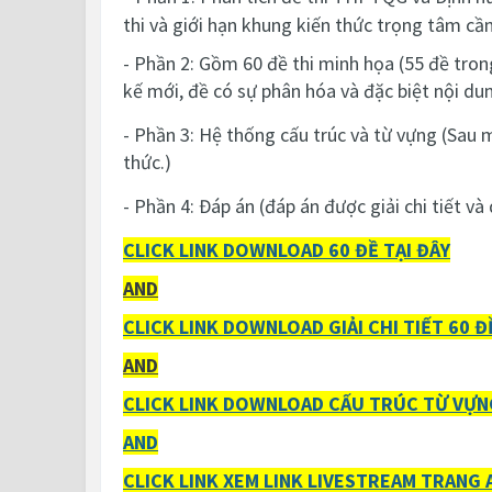
thi và giới hạn khung kiến thức trọng tâm cầ
- Phần 2: Gồm 60 đề thi minh họa (55 đề tron
kế mới, đề có sự phân hóa và đặc biệt nội du
- Phần 3: Hệ thống cấu trúc và từ vựng (Sau 
thức.)
- Phần 4: Đáp án (đáp án được giải chi tiết v
CLICK LINK DOWNLOAD 60 ĐỀ TẠI ĐÂY
AND
CLICK LINK DOWNLOAD GIẢI CHI TIẾT 60 Đ
AND
CLICK LINK DOWNLOAD CẤU TRÚC TỪ VỰNG
AND
CLICK LINK XEM LINK LIVESTREAM TRANG 