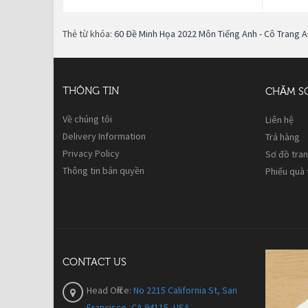
Thẻ từ khóa:
60 Đề Minh Họa 2022 Môn Tiếng Anh - Cô Trang 
THÔNG TIN
CHĂM S
Về chúng tôi
Liên hệ
Delivery Information
Trả hàng
Privacy Policy
Sơ đồ tra
Thông tin bản quyền
Phiếu quà
CONTACT US
Head Office:
No 2215 California St, San
Francisco, CA 94115, USA