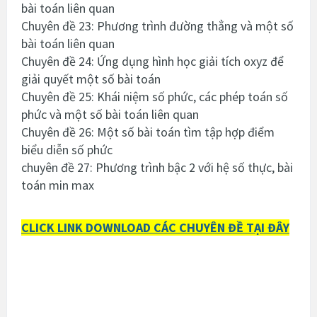
bài toán liên quan
Chuyên đề 23: Phương trình đường thẳng và một số
bài toán liên quan
Chuyên đề 24: Ứng dụng hình học giải tích oxyz để
giải quyết một số bài toán
Chuyên đề 25: Khái niệm số phức, các phép toán số
phức và một số bài toán liên quan
Chuyên đề 26: Một số bài toán tìm tập hợp điểm
biểu diễn số phức
chuyên đề 27: Phương trình bậc 2 với hệ số thực, bài
toán min max
CLICK LINK DOWNLOAD CÁC CHUYÊN ĐỀ TẠI ĐÂY