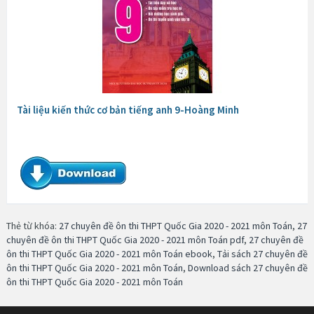
Tài liệu kiến thức cơ bản tiếng anh 9-Hoàng Minh
Thẻ từ khóa:
27 chuyên đề ôn thi THPT Quốc Gia 2020 - 2021 môn Toán
,
27
chuyên đề ôn thi THPT Quốc Gia 2020 - 2021 môn Toán pdf
,
27 chuyên đề
ôn thi THPT Quốc Gia 2020 - 2021 môn Toán ebook
,
Tải sách 27 chuyên đề
ôn thi THPT Quốc Gia 2020 - 2021 môn Toán
,
Download sách 27 chuyên đề
ôn thi THPT Quốc Gia 2020 - 2021 môn Toán