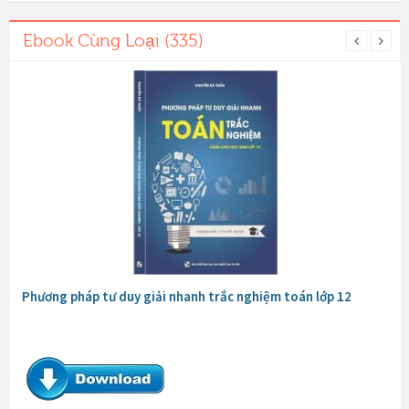
Ebook Cùng Loại (335)
Phương pháp tư duy giải nhanh trắc nghiệm toán lớp 12