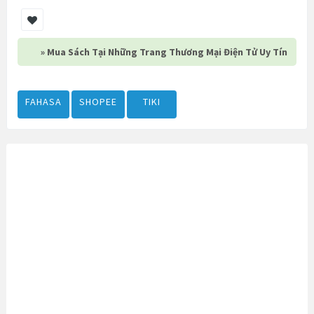
» Mua Sách Tại Những Trang Thương Mại Điện Tử Uy Tín
FAHASA
SHOPEE
TIKI