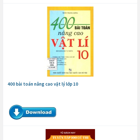
400 bài toán nâng cao vật lý lớp 10