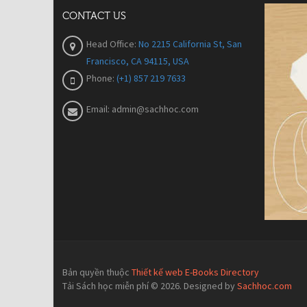
CONTACT US
Head Office:
No 2215 California St, San
Francisco, CA 94115, USA
Phone:
(+1) 857 219 7633
Email:
admin@sachhoc.com
Bản quyền thuộc
Thiết kế web E-Books Directory
Tải Sách học miễn phí © 2026. Designed by
Sachhoc.com