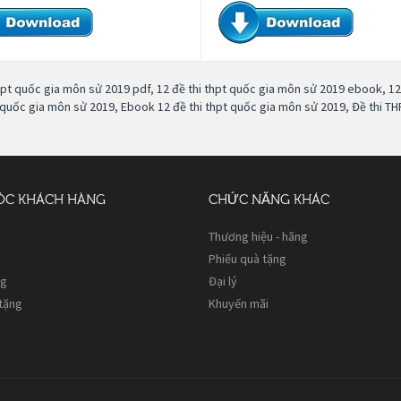
thpt quốc gia môn sử 2019 pdf
,
12 đề thi thpt quốc gia môn sử 2019 ebook
,
12
 quốc gia môn sử 2019
,
Ebook 12 đề thi thpt quốc gia môn sử 2019
,
Đề thi TH
ÓC KHÁCH HÀNG
CHỨC NĂNG KHÁC
Thương hiệu - hãng
Phiếu quà tặng
ng
Đại lý
 tặng
Khuyến mãi