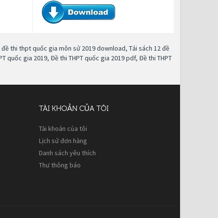
 đề thi thpt quốc gia môn sử 2019 download
,
Tải sách 12 đề
PT quốc gia 2019
,
Đề thi THPT quốc gia 2019 pdf
,
Đề thi THPT
TÀI KHOẢN CỦA TÔI
Tài khoản của tôi
Lịch sử đơn hàng
Danh sách yêu thích
Thư thông báo