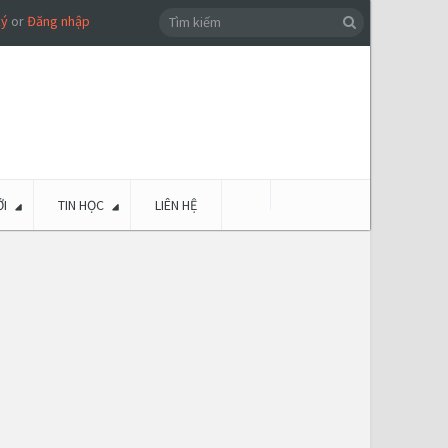
ký
or
Đăng nhập
I
TIN HỌC
LIÊN HỆ