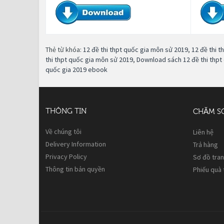
Thẻ từ khóa:
12 đề thi thpt quốc gia môn sử 2019
,
12 đề thi 
thi thpt quốc gia môn sử 2019
,
Download sách 12 đề thi thpt
quốc gia 2019 ebook
THÔNG TIN
CHĂM S
Về chúng tôi
Liên hệ
Delivery Information
Trả hàng
Privacy Policy
Sơ đồ tra
Thông tin bản quyền
Phiếu quà