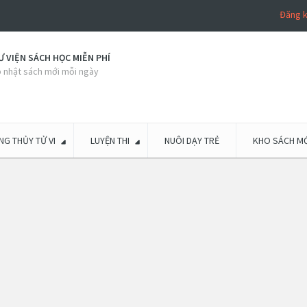
Đăng 
 VIỆN SÁCH HỌC MIỄN PHÍ
 nhật sách mới mỗi ngày
G THỦY TỬ VI
LUYỆN THI
NUÔI DẠY TRẺ
KHO SÁCH MỚ