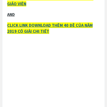
GIÁO VIÊN
AND
CLICK LINK DOWNLOAD THÊM 40 ĐỀ CỦA NĂM
2019 CÓ GIẢI CHI TIẾT