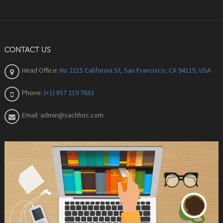
CONTACT US
Head Office:
No 2215 California St, San Francisco, CA 94115, USA
Phone:
(+1) 857 219 7633
Email:
admin@sachhoc.com