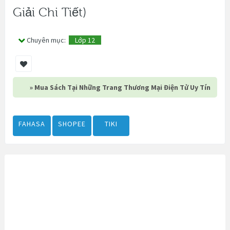
Giải Chi Tiết)
Chuyên mục:
Lớp 12
» Mua Sách Tại Những Trang Thương Mại Điện Tử Uy Tín
FAHASA
SHOPEE
TIKI