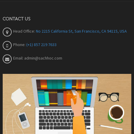
CONTACT US
Head Office:
No 2215 California St, San Francisco, CA 94115, USA
Phone:
(+1) 857 219 7633
Email:
admin@sachhoc.com