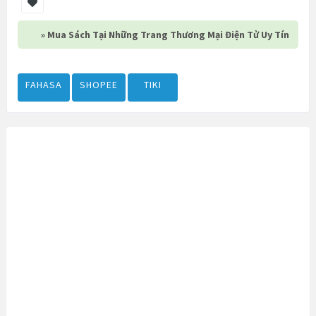
» Mua Sách Tại Những Trang Thương Mại Điện Tử Uy Tín
FAHASA
SHOPEE
TIKI