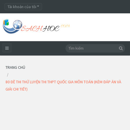
Tài khoản của tôi
TRANG CHỦ
80 ĐỀ THI THỬ LUYỆN THI THPT QUỐC GIA MÔN TOÁN (KÈM ĐÁP ÁN VÀ
GIẢI CHI TIẾT)