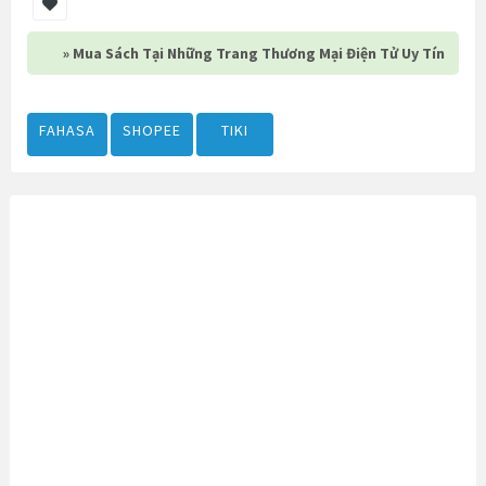
» Mua Sách Tại Những Trang Thương Mại Điện Tử Uy Tín
FAHASA
SHOPEE
TIKI