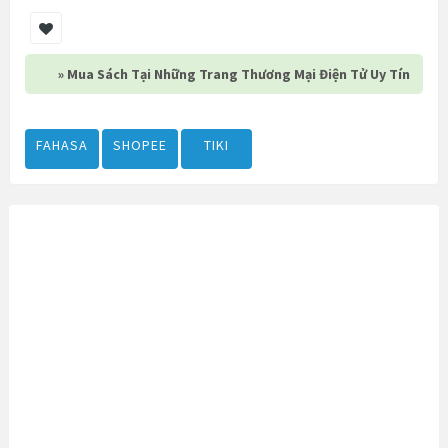
» Mua Sách Tại Những Trang Thương Mại Điện Tử Uy Tín
FAHASA
SHOPEE
TIKI