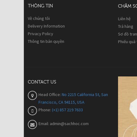
THÔNG TIN
CHĂM S
Về chúng tôi
Liên hệ
Delivery Information
Trả hàng
Privacy Policy
Sơ đồ tra
Thông tin bản quyền
Phiếu quà
CONTACT US
Head Office:
No 2215 California St, San
Francisco, CA 94115, USA
Phone:
(+1) 857 219 7633
Email:
admin@sachhoc.com