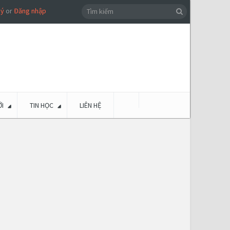
ký
or
Đăng nhập
I
TIN HỌC
LIÊN HỆ