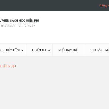
Đăng 
 VIỆN SÁCH HỌC MIỄN PHÍ
 nhật sách mới mỗi ngày
G THỦY TỬ VI
LUYỆN THI
NUÔI DẠY TRẺ
KHO SÁCH MỚ
O ĐĂNG ĐẠT