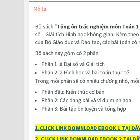
Mô tả
Bộ sách "
Tổng ôn trắc nghiệm môn Toán 1
số - Giải tích Hình học không gian. Kèm theo 
của Bộ Giáo dục và Đào tạo, các bài toán có 
Bộ sách này gồm có 2 phần.
Phần 1 là Đại số và Giải tích
Phẩn 2 là Hình học và bài toán thực tế
Trong mỗi phần sẽ có nhiều chương nhỏ, m
ỗi
Phần đầu: Kiến thức cơ bản
Phần 2: Các dạng bài và ví dụ minh họa
Phần 3: Bài tập ôn luyện và tổng hợp
1.CLICK LINK DOWNLOAD EBOOK 1 TẠI ĐÂY
2. CLICK LINK DOWNLOAD EBOOK 2 TẠI ĐÂ