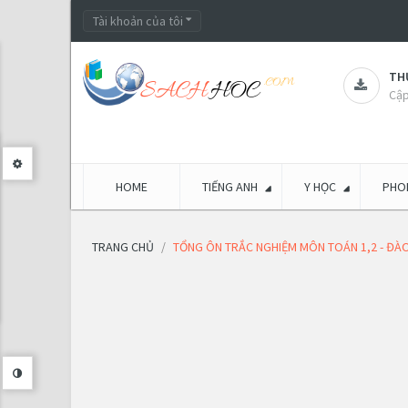
Tài khoản của tôi
THƯ
Cập
HOME
TIẾNG ANH
Y HỌC
PHON
TRANG CHỦ
TỔNG ÔN TRẮC NGHIỆM MÔN TOÁN 1,2 - ĐÀ