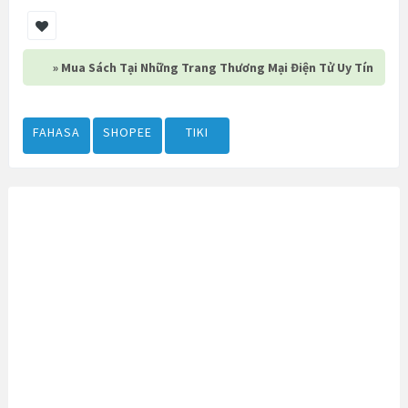
» Mua Sách Tại Những Trang Thương Mại Điện Tử Uy Tín
FAHASA
SHOPEE
TIKI