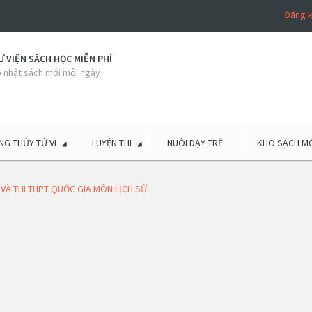
Đăng 
 VIỆN SÁCH HỌC MIỄN PHÍ
 nhật sách mới mỗi ngày
G THỦY TỬ VI
LUYỆN THI
NUÔI DẠY TRẺ
KHO SÁCH MỚ
VÀ THI THPT QUỐC GIA MÔN LỊCH SỬ