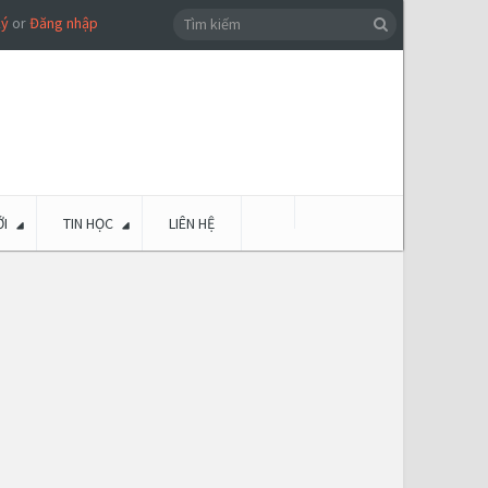
ký
or
Đăng nhập
I
TIN HỌC
LIÊN HỆ