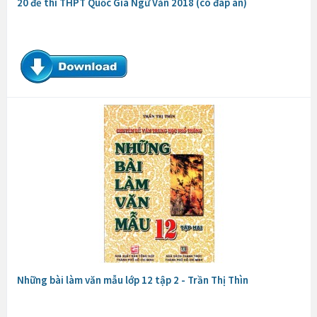
20 đề thi THPT Quốc Gia Ngữ Văn 2018 (có đáp án)
Những bài làm văn mẫu lớp 12 tập 2 - Trần Thị Thìn