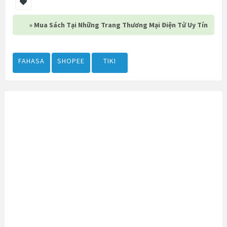
» Mua Sách Tại Những Trang Thương Mại Điện Tử Uy Tín
FAHASA
SHOPEE
TIKI