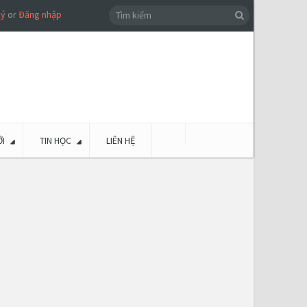
ký
or
Đăng nhập
I
TIN HỌC
LIÊN HỆ