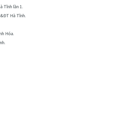
 Tĩnh lần 1.
GD&ĐT Hà Tĩnh.
nh Hóa.
nh.