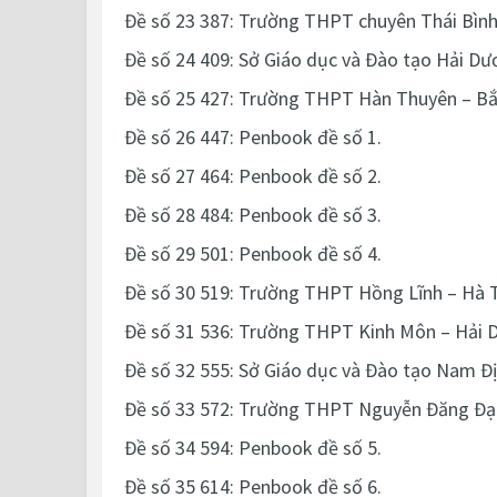
Đề số 23 387: Trường THPT chuyên Thái Bình
Đề số 24 409: Sở Giáo dục và Đào tạo Hải Dư
Đề số 25 427: Trường THPT Hàn Thuyên – Bắ
Đề số 26 447: Penbook đề số 1.
Đề số 27 464: Penbook đề số 2.
Đề số 28 484: Penbook đề số 3.
Đề số 29 501: Penbook đề số 4.
Đề số 30 519: Trường THPT Hồng Lĩnh – Hà Tĩ
Đề số 31 536: Trường THPT Kinh Môn – Hải 
Đề số 32 555: Sở Giáo dục và Đào tạo Nam Đị
Đề số 33 572: Trường THPT Nguyễn Đăng Đạo
Đề số 34 594: Penbook đề số 5.
Đề số 35 614: Penbook đề số 6.