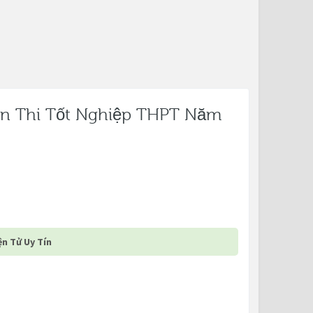
Ôn Thi Tốt Nghiệp THPT Năm
n Tử Uy Tín