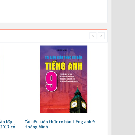
vào lớp
Tài liệu kiến thức cơ bản tiếng anh 9-
 2017 có
Hoàng Minh