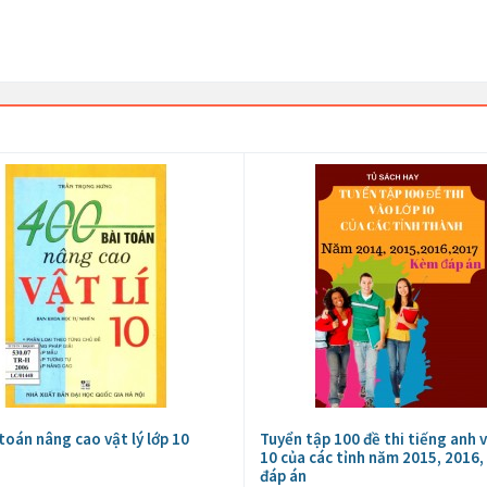
toán nâng cao vật lý lớp 10
Tuyển tập 100 đề thi tiếng anh 
10 của các tỉnh năm 2015, 2016,
đáp án