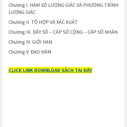
Chương I. HÀM SỐ LƯỢNG GIÁC VÀ PHƯƠNG TRÌNH
LƯỢNG GIÁC
Chương II. TỔ HỢP VÀ XÁC XUẤT
Chương III. DÃY SỐ – CẤP SỐ CỘNG – CẤP SỐ NHÂN
Chương IV. GIỚI HẠN
Chương V. ĐẠO HÀM
CLICK LINK DOWNLOAD SÁCH TẠI ĐÂY