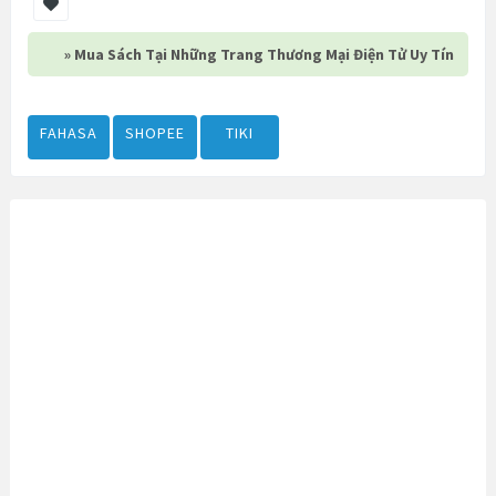
» Mua Sách Tại Những Trang Thương Mại Điện Tử Uy Tín
FAHASA
SHOPEE
TIKI