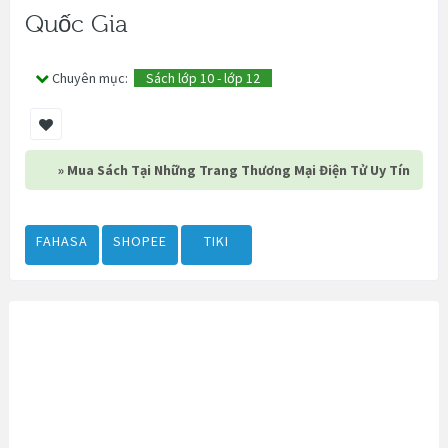
Quốc Gia
Chuyên mục:
Sách lớp 10 - lớp 12
» Mua Sách Tại Những Trang Thương Mại Điện Tử Uy Tín
FAHASA
SHOPEE
TIKI