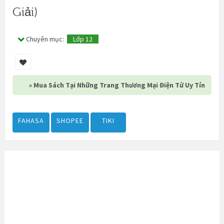
Giải)
Chuyên mục:
Lớp 12
» Mua Sách Tại Những Trang Thương Mại Điện Tử Uy Tín
FAHASA
SHOPEE
TIKI