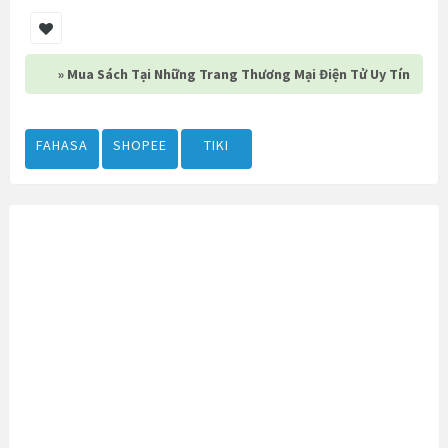
» Mua Sách Tại Những Trang Thương Mại Điện Tử Uy Tín
FAHASA
SHOPEE
TIKI