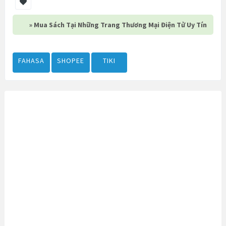
» Mua Sách Tại Những Trang Thương Mại Điện Tử Uy Tín
FAHASA
SHOPEE
TIKI