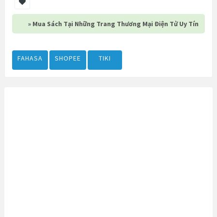
» Mua Sách Tại Những Trang Thương Mại Điện Tử Uy Tín
FAHASA
SHOPEE
TIKI