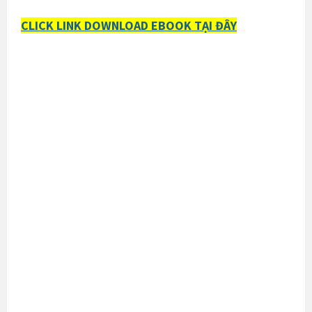
CLICK LINK DOWNLOAD EBOOK TẠI ĐÂY