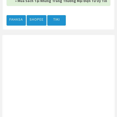
» Mua Sách Tại Những Trang Thương Mại Điện Tử Uy Tín
FAHASA
SHOPEE
TIKI