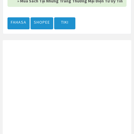
» Mua Sách Tại Những Trang Thương Mại Điện Tử Uy Tín
FAHASA
SHOPEE
TIKI