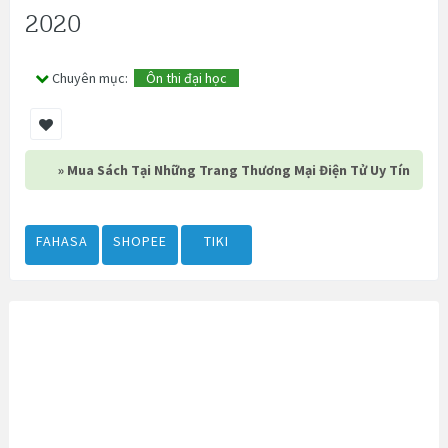
2020
Chuyên mục:
Ôn thi đại học
» Mua Sách Tại Những Trang Thương Mại Điện Tử Uy Tín
FAHASA
SHOPEE
TIKI