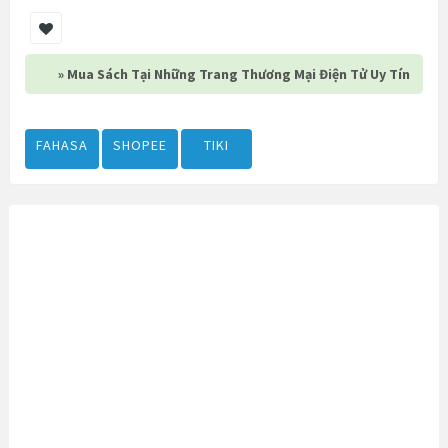
» Mua Sách Tại Những Trang Thương Mại Điện Tử Uy Tín
FAHASA
SHOPEE
TIKI