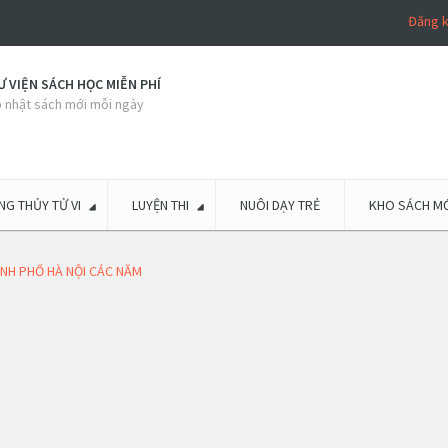
Đăng 
 VIỆN SÁCH HỌC MIỄN PHÍ
 nhật sách mới mỗi ngày
G THỦY TỬ VI
LUYỆN THI
NUÔI DẠY TRẺ
KHO SÁCH MỚ
ÀNH PHỐ HÀ NỘI CÁC NĂM