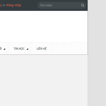
ký
or
Đăng nhập
I
TIN HỌC
LIÊN HỆ