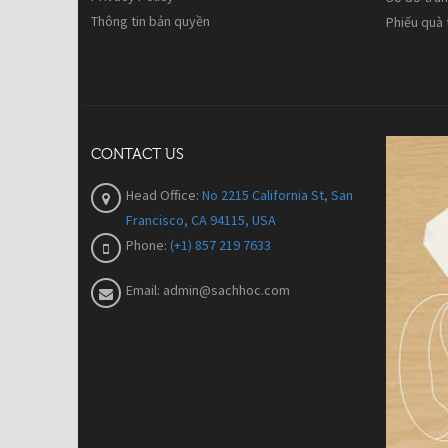
Thông tin bản quyền
Phiếu quà
CONTACT US
Head Office:
No 2215 California St, San
Francisco, CA 94115, USA
Phone:
(+1) 857 219 7633
Email:
admin@sachhoc.com