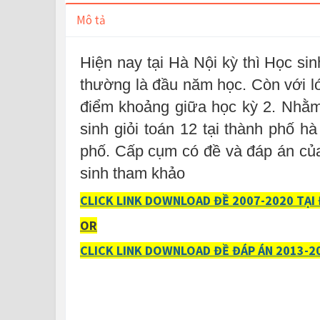
Mô tả
Hiện nay tại Hà Nội kỳ thì Học sin
thường là đầu năm học. Còn với lớ
điểm khoảng giữa học kỳ 2. Nhằm 
sinh giỏi toán 12 tại thành phố h
phố. Cấp cụm có đề và đáp án của 
sinh tham khảo
CLICK LINK DOWNLOAD ĐỀ 2007-2020 TẠI 
OR
CLICK LINK DOWNLOAD ĐỀ ĐÁP ÁN 2013-20