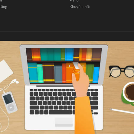
 tặng
Khuyến mãi