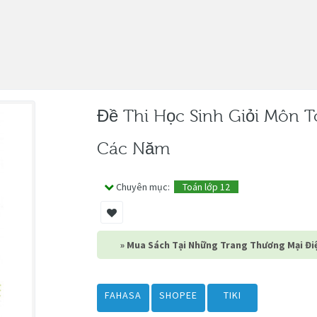
Đề Thi Học Sinh Giỏi Môn 
Các Năm
Chuyên mục:
Toán lớp 12
» Mua Sách Tại Những Trang Thương Mại Điệ
FAHASA
SHOPEE
TIKI