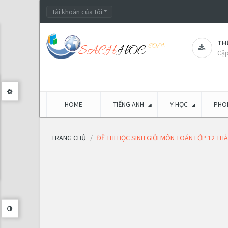
Tài khoản của tôi
THƯ
Cập
HOME
TIẾNG ANH
Y HỌC
PHON
TRANG CHỦ
ĐỀ THI HỌC SINH GIỎI MÔN TOÁN LỚP 12 TH