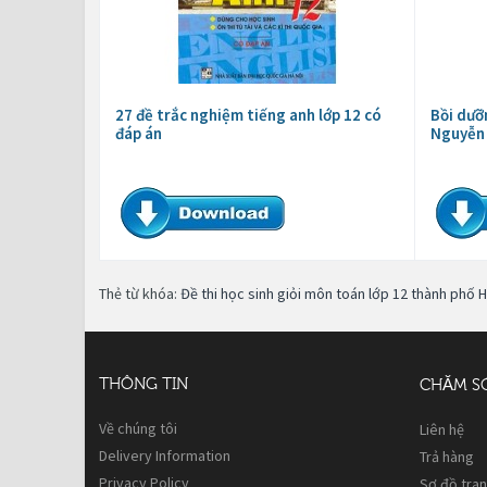
27 đề trắc nghiệm tiếng anh lớp 12 có
Bồi dưỡ
đáp án
Nguyễn
Thẻ từ khóa:
Đề thi học sinh giỏi môn toán lớp 12 thành phố 
THÔNG TIN
CHĂM S
Về chúng tôi
Liên hệ
Delivery Information
Trả hàng
Privacy Policy
Sơ đồ tra