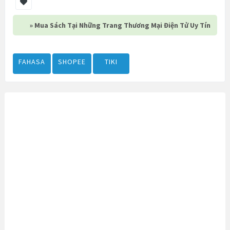
» Mua Sách Tại Những Trang Thương Mại Điện Tử Uy Tín
FAHASA
SHOPEE
TIKI