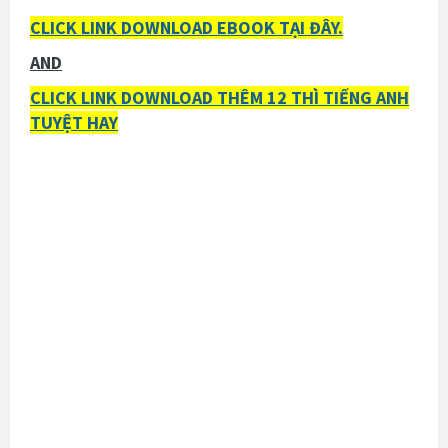
CLICK LINK DOWNLOAD EBOOK TẠI ĐÂY.
AND
CLICK LINK DOWNLOAD THÊM 12 THÌ TIẾNG ANH
TUYỆT HAY