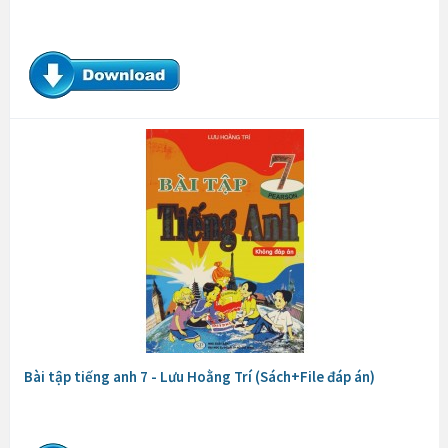
Bài tập tiếng anh 7 - Lưu Hoằng Trí (Sách+File đáp án)