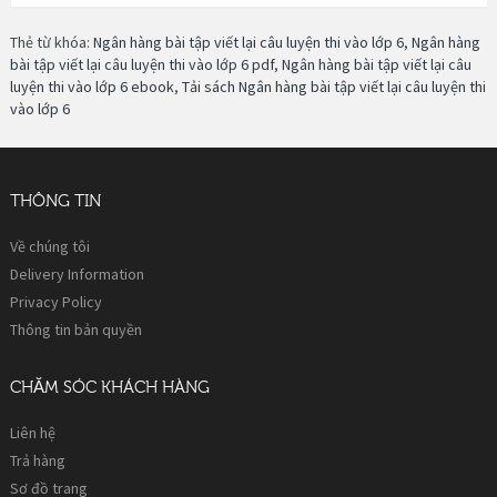
Thẻ từ khóa:
Ngân hàng bài tập viết lại câu luyện thi vào lớp 6
,
Ngân hàng
bài tập viết lại câu luyện thi vào lớp 6 pdf
,
Ngân hàng bài tập viết lại câu
luyện thi vào lớp 6 ebook
,
Tải sách Ngân hàng bài tập viết lại câu luyện thi
vào lớp 6
THÔNG TIN
Về chúng tôi
Delivery Information
Privacy Policy
Thông tin bản quyền
CHĂM SÓC KHÁCH HÀNG
Liên hệ
Trả hàng
Sơ đồ trang