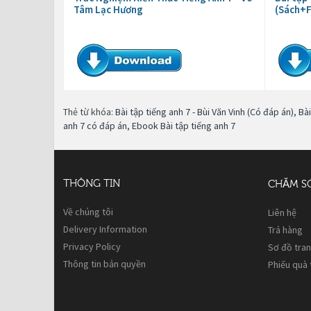
Tâm Lạc Hương
(Sách+F
Thẻ từ khóa:
Bài tập tiếng anh 7 - Bùi Văn Vinh (Có đáp án)
,
Bài
anh 7 có đáp án
,
Ebook Bài tập tiếng anh 7
THÔNG TIN
CHĂM S
Về chúng tôi
Liên hệ
Delivery Information
Trả hàng
Privacy Policy
Sơ đồ tra
Thông tin bản quyền
Phiếu quà