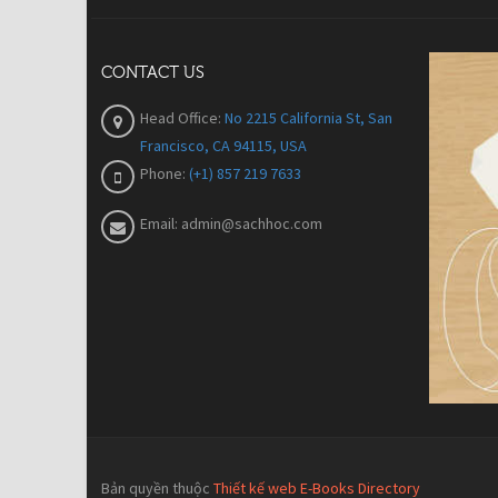
CONTACT US
Head Office:
No 2215 California St, San
Francisco, CA 94115, USA
Phone:
(+1) 857 219 7633
Email:
admin@sachhoc.com
Bản quyền thuộc
Thiết kế web E-Books Directory