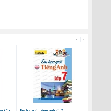
ng (Có
Em học giỏi tiếng anh lớp 7