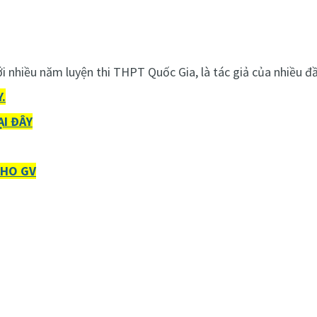
với nhiều năm luyện thi THPT Quốc Gia, là tác giả của nhiều 
.
I ĐÂY
CHO GV