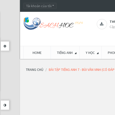
Tài khoản của tôi
THƯ
Cập
HOME
TIẾNG ANH
Y HỌC
PHON
TRANG CHỦ
BÀI TẬP TIẾNG ANH 7 - BÙI VĂN VINH (CÓ ĐÁP