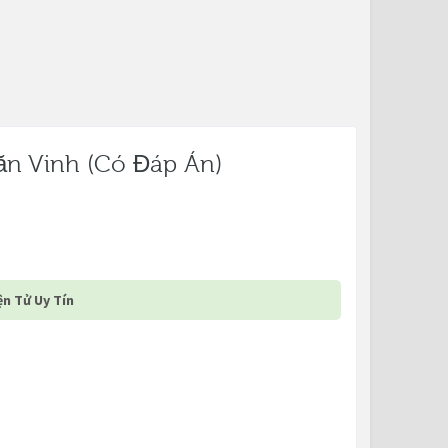
Văn Vinh (Có Đáp Án)
n Tử Uy Tín