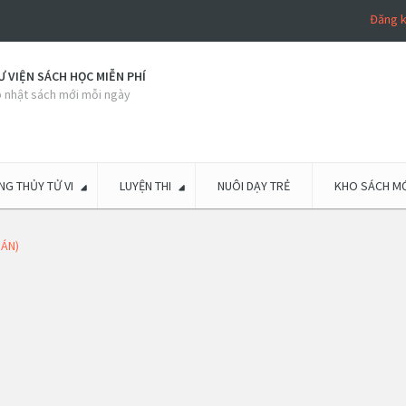
Đăng 
 VIỆN SÁCH HỌC MIỄN PHÍ
 nhật sách mới mỗi ngày
G THỦY TỬ VI
LUYỆN THI
NUÔI DẠY TRẺ
KHO SÁCH MỚ
 ÁN)