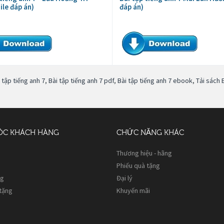
ile đáp án)
đáp án)
 tập tiếng anh 7
,
Bài tập tiếng anh 7 pdf
,
Bài tập tiếng anh 7 ebook
,
Tải sách 
ÓC KHÁCH HÀNG
CHỨC NĂNG KHÁC
Thương hiệu - hãng
Phiếu quà tặng
ng
Đại lý
 tặng
Khuyến mãi