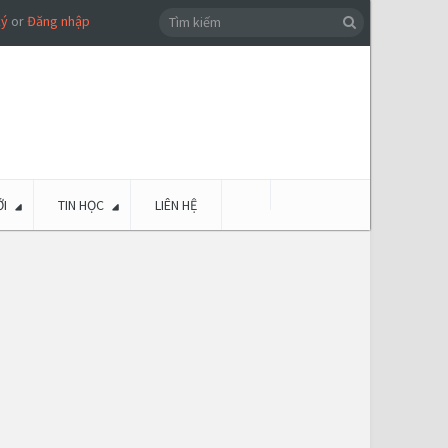
ký
or
Đăng nhập
I
TIN HỌC
LIÊN HỆ