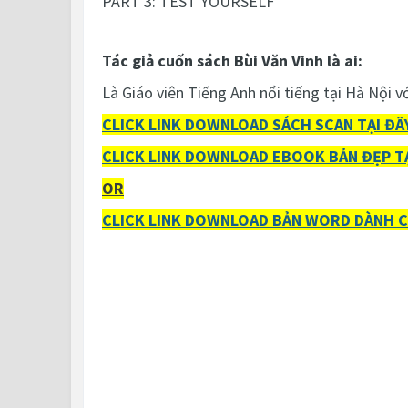
PART 3: TEST YOURSELF
Tác giả cuốn sách Bùi Văn Vinh là ai:
Là Giáo viên Tiếng Anh nổi tiếng tại Hà Nội 
CLICK LINK DOWNLOAD SÁCH SCAN TẠI ĐÂY
CLICK LINK DOWNLOAD EBOOK BẢN ĐẸP TẠ
OR
CLICK LINK DOWNLOAD BẢN WORD DÀNH 