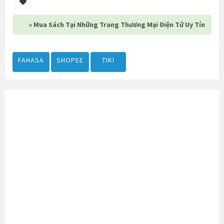
» Mua Sách Tại Những Trang Thương Mại Điện Tử Uy Tín
FAHASA
SHOPEE
TIKI