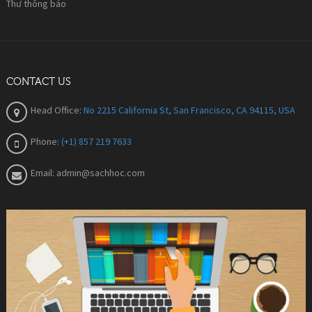
Thư thông báo
CONTACT US
Head Office:
No 2215 California St, San Francisco, CA 94115, USA
Phone:
(+1) 857 219 7633
Email:
admin@sachhoc.com