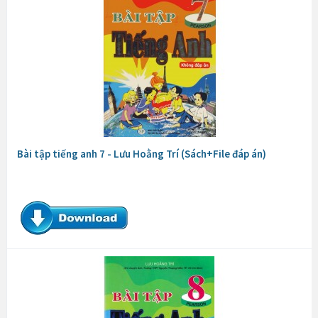
Bài tập tiếng anh 7 - Lưu Hoằng Trí (Sách+File đáp án)