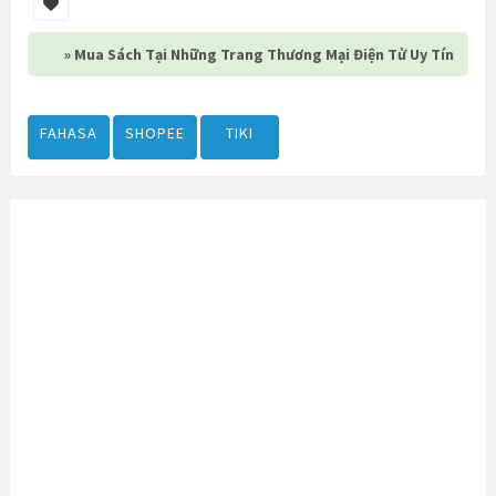
» Mua Sách Tại Những Trang Thương Mại Điện Tử Uy Tín
FAHASA
SHOPEE
TIKI