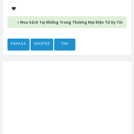
» Mua Sách Tại Những Trang Thương Mại Điện Tử Uy Tín
FAHASA
SHOPEE
TIKI