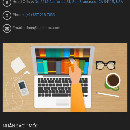
Head Office:
No 2215 California St, San Francisco, CA 94115, USA
Phone:
(+1) 857 219 7633
Email:
admin@sachhoc.com
NHẬN SÁCH MỚI