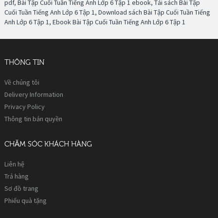
pdf
,
Bài Tập Cuối Tuần Tiếng Anh Lớp 6 Tập 1 ebook
,
Tải sách Bài Tập
Cuối Tuần Tiếng Anh Lớp 6 Tập 1
,
Download sách Bài Tập Cuối Tuần Tiếng
Anh Lớp 6 Tập 1
,
Ebook Bài Tập Cuối Tuần Tiếng Anh Lớp 6 Tập 1
THÔNG TIN
Về chúng tôi
Delivery Information
Privacy Policy
Thông tin bản quyền
CHĂM SÓC KHÁCH HÀNG
Liên hệ
Trả hàng
Sơ đồ trang
Phiếu quà tặng