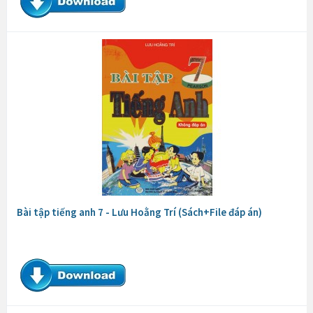
Bài tập tiếng anh 7 - Lưu Hoằng Trí (Sách+File đáp án)