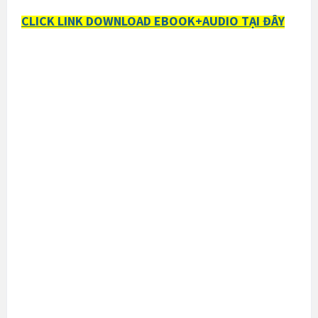
CLICK LINK DOWNLOAD EBOOK+AUDIO TẠI ĐÂY