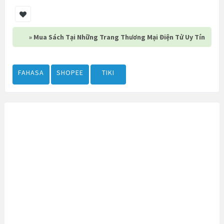
» Mua Sách Tại Những Trang Thương Mại Điện Tử Uy Tín
FAHASA
SHOPEE
TIKI