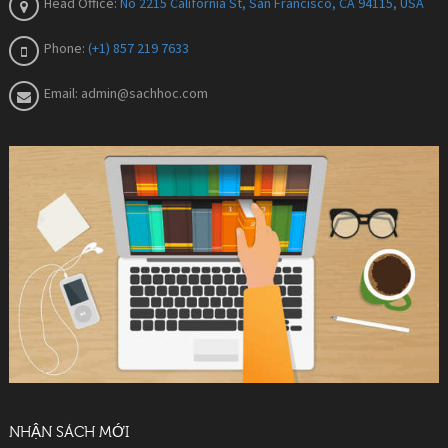
Head Office:
No 2215 California St, San Francisco, CA 94115, USA
Phone:
(+1) 857 219 7633
Email:
admin@sachhoc.com
NHẬN SÁCH MỚI