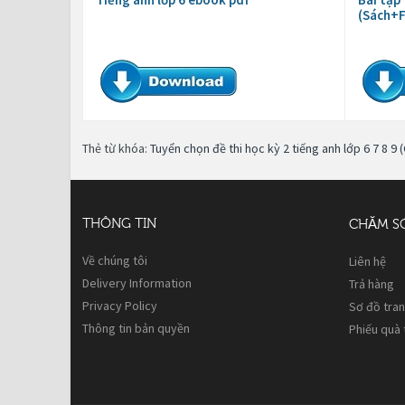
(Sách+F
Thẻ từ khóa:
Tuyển chọn đề thi học kỳ 2 tiếng anh lớp 6 7 8 9 
THÔNG TIN
CHĂM S
Về chúng tôi
Liên hệ
Delivery Information
Trả hàng
Privacy Policy
Sơ đồ tra
Thông tin bản quyền
Phiếu quà