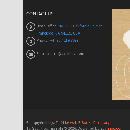
CONTACT US
Head Office:
No 2215 California St, San
Francisco, CA 94115, USA
Phone:
(+1) 857 219 7633
Email:
admin@sachhoc.com
Bản quyền thuộc
Thiết kế web E-Books Directory
Tải Sách học miễn phí © 2026. Designed by
Sachhoc.com