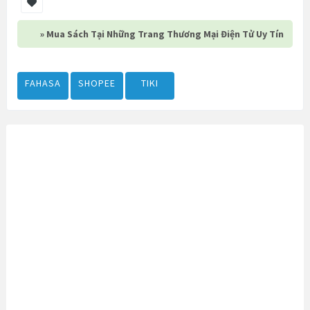
» Mua Sách Tại Những Trang Thương Mại Điện Tử Uy Tín
FAHASA
SHOPEE
TIKI