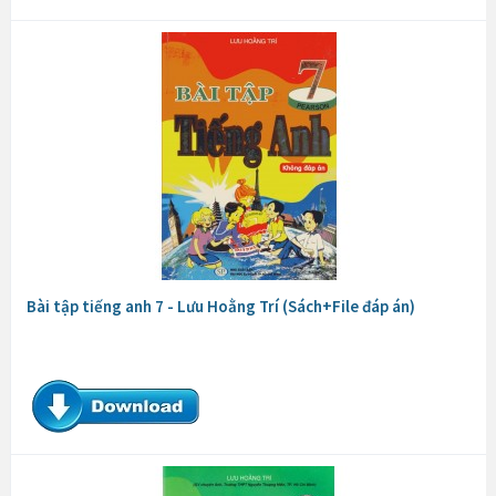
Bài tập tiếng anh 7 - Lưu Hoằng Trí (Sách+File đáp án)