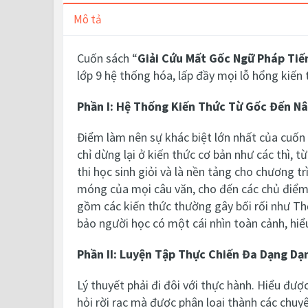
Mô tả
Cuốn sách “
Giải Cứu Mất Gốc Ngữ Pháp Tiế
lớp 9 hệ thống hóa, lấp đầy mọi lỗ hổng kiến 
Phần I: Hệ Thống Kiến Thức Từ Gốc Đến N
Điểm làm nên sự khác biệt lớn nhất của cuốn 
chỉ dừng lại ở kiến thức cơ bản như các thì, 
thi học sinh giỏi và là nền tảng cho chương t
móng của mọi câu văn, cho đến các chủ điểm p
gồm các kiến thức thường gây bối rối như Th
bảo người học có một cái nhìn toàn cảnh, hiểu
Phần II: Luyện Tập Thực Chiến Đa Dạng Dạ
Lý thuyết phải đi đôi với thực hành. Hiểu đượ
hỏi rời rạc mà được phân loại thành các chuyê