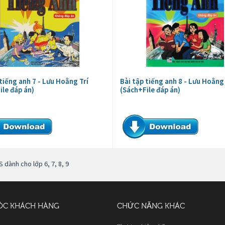
 tiếng anh 7 - Lưu Hoằng Trí
Bài tập tiếng anh 8 - Lưu Hoằng 
ile đáp án)
(Sách+File đáp án)
S dành cho lớp 6
,
7
,
8
,
9
ÓC KHÁCH HÀNG
CHỨC NĂNG KHÁC