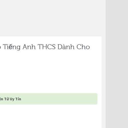
p Tiếng Anh THCS Dành Cho
n Tử Uy Tín