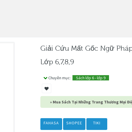
Giải Cứu Mất Gốc Ngữ Phá
Lớp 6,7,8,9
Chuyên mục:
Sách lớp 6 - lớp 9
» Mua Sách Tại Những Trang Thương Mại Điệ
FAHASA
SHOPEE
TIKI