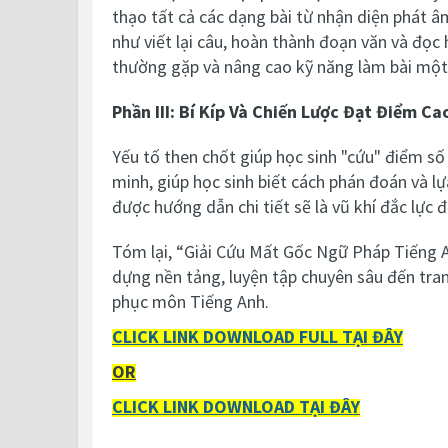
thạo tất cả các dạng bài từ nhận diện phát âm
như viết lại câu, hoàn thành đoạn văn và đọc 
thường gặp và nâng cao kỹ năng làm bài một
Phần III: Bí Kíp Và Chiến Lược Đạt Điểm Ca
Yếu tố then chốt giúp học sinh "cứu" điểm số 
minh, giúp học sinh biết cách phán đoán và l
được hướng dẫn chi tiết sẽ là vũ khí đắc lực 
Tóm lại, “Giải Cứu Mất Gốc Ngữ Pháp Tiếng A
dựng nền tảng, luyện tập chuyên sâu đến tran
phục môn Tiếng Anh.
CLICK LINK DOWNLOAD FULL
TẠI ĐÂY
OR
CLICK LINK DOWNLOAD TẠI ĐÂY