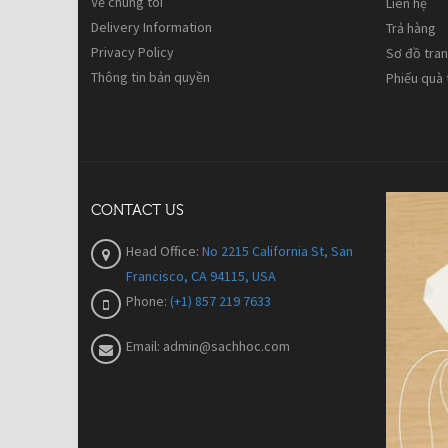
Về chúng tôi
Liên hệ
Delivery Information
Trả hàng
Privacy Policy
Sơ đồ tra
Thông tin bản quyền
Phiếu quà
CONTACT US
Head Office:
No 2215 California St, San
Francisco, CA 94115, USA
Phone:
(+1) 857 219 7633
Email:
admin@sachhoc.com