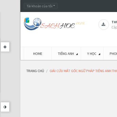
Tài khoản của tôi
THƯ
Cập
HOME
TIẾNG ANH
Y HỌC
PHON
TRANG CHỦ
GIẢI CỨU MẤT GỐC NGỮ PHÁP TIẾNG ANH THC