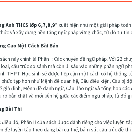
ng Anh THCS lớp 6,7,8,9
” xuất hiện như một giải pháp toàn 
thức và xây dựng nền tảng ngữ pháp vững chắc, từ đó tự tin c
âng Cao Một Cách Bài Bản
sách này chính là Phần I: Các chuyên đề ngữ pháp. Với 22 c
từ loại, cấu trúc so sánh mà còn đi sâu vào những phần ngữ p
rình THPT. Học sinh sẽ được tiếp cận một cách có hệ thống từ
hức tạp hơn như Mệnh đề quan hệ, Câu điều kiện, Câu bị độn
ể giả định, Mệnh đề danh ngữ, Câu đảo ngữ và tổng hợp các 
 rõ bản chất và mối liên hệ giữa các điểm ngữ pháp, từ đó giả
ng Bài Thi
c điều đó, Phần II của sách được dành riêng cho việc luyện t
n đề luyện tập theo dạng bài cụ thể, bám sát cấu trúc đề thi