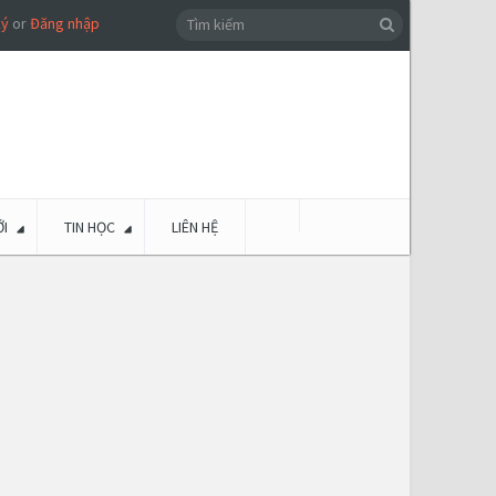
ký
or
Đăng nhập
I
TIN HỌC
LIÊN HỆ