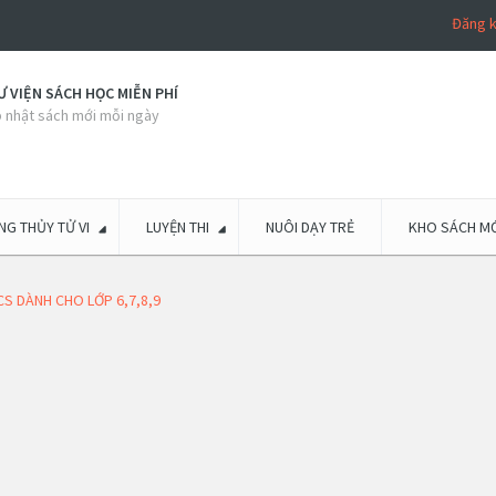
Đăng 
 VIỆN SÁCH HỌC MIỄN PHÍ
 nhật sách mới mỗi ngày
G THỦY TỬ VI
LUYỆN THI
NUÔI DẠY TRẺ
KHO SÁCH MỚ
S DÀNH CHO LỚP 6,7,8,9