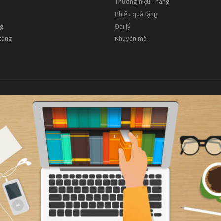
Thương hiệu - hãng
Phiếu quà tặng
ng
Đại lý
 tặng
Khuyến mãi