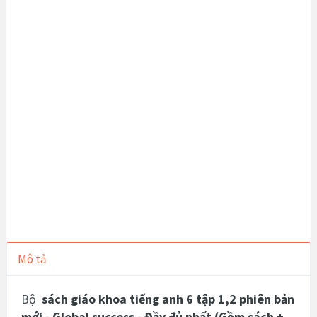
Mô tả
Bộ
sách giáo khoa tiếng anh 6 tập 1,2 phiên bản
mới -
Global success
- Đầy đủ nhất (Gồm sách +