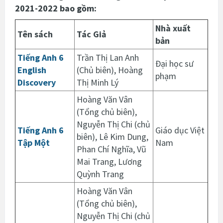
2021-2022 bao gồm:
Nhà xuất
Tên sách
Tác Giả
bản
Tiếng Anh 6
Trần Thị Lan Anh
Đại học sư
English
(Chủ biên), Hoàng
phạm
Discovery
Thị Minh Lý
Hoàng Văn Vân
(Tổng chủ biên),
Nguyễn Thị Chi (chủ
Tiếng Anh 6
Giáo dục Việt
biên), Lê Kim Dung,
Tập Một
Nam
Phan Chí Nghĩa, Vũ
Mai Trang, Lương
Quỳnh Trang
Hoàng Văn Vân
(Tổng chủ biên),
Nguyễn Thị Chi (chủ