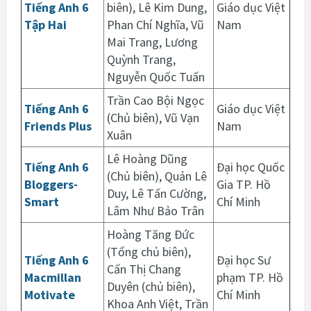
Tiếng Anh 6
biên), Lê Kim Dung,
Giáo dục Việt
Tập Hai
Phan Chí Nghĩa, Vũ
Nam
Mai Trang, Lương
Quỳnh Trang,
Nguyễn Quốc Tuấn
Trần Cao Bội Ngọc
Tiếng Anh 6
Giáo dục Việt
(Chủ biên), Vũ Vạn
Friends Plus
Nam
Xuân
Lê Hoàng Dũng
Tiếng Anh 6
Đại học Quốc
(Chủ biên), Quản Lê
Bloggers-
Gia TP. Hồ
Duy, Lê Tấn Cường,
Smart
Chí Minh
Lâm Như Bảo Trân
Hoàng Tăng Đức
(Tổng chủ biên),
Tiếng Anh 6
Đại học Sư
Cấn Thị Chang
Macmillan
phạm TP. Hồ
Duyên (chủ biên),
Motivate
Chí Minh
Khoa Anh Việt, Trần