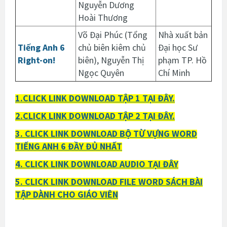
Nguyễn Dương
Hoài Thương
Võ Đại Phúc (Tổng
Nhà xuất bản
Tiếng Anh 6
chủ biên kiêm chủ
Đại học Sư
Right-on!
biên), Nguyễn Thị
phạm TP. Hồ
Ngọc Quyên
Chí Minh
1.CLICK LINK DOWNLOAD TẬP 1 TẠI ĐÂY.
2.CLICK LINK DOWNLOAD TẬP 2 TẠI ĐÂY.
3. CLICK LINK DOWNLOAD BỘ TỪ VỰNG WORD
TIẾNG ANH 6 ĐẦY ĐỦ NHẤT
4. CLICK LINK DOWNLOAD AUDIO TẠI ĐÂY
5. CLICK LINK DOWNLOAD FILE WORD SÁCH BÀI
TẬP DÀNH CHO GIÁO VIÊN