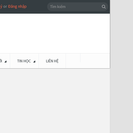
ký
or
Đăng nhập
I
TIN HỌC
LIÊN HỆ