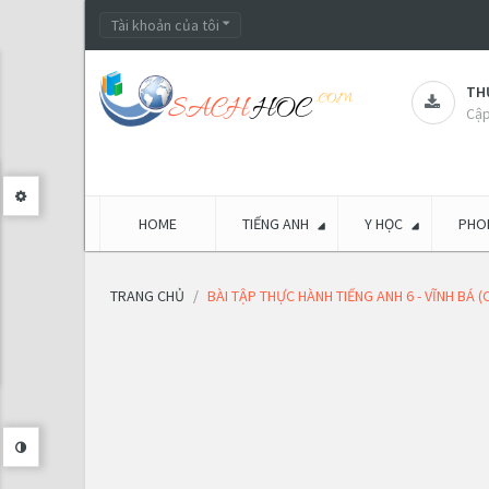
Tài khoản của tôi
THƯ
Cập
HOME
TIẾNG ANH
Y HỌC
PHON
TRANG CHỦ
BÀI TẬP THỰC HÀNH TIẾNG ANH 6 - VĨNH BÁ 