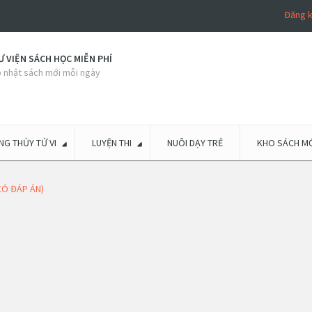
Đăng 
 VIỆN SÁCH HỌC MIỄN PHÍ
 nhật sách mới mỗi ngày
G THỦY TỬ VI
LUYỆN THI
NUÔI DẠY TRẺ
KHO SÁCH MỚ
(CÓ ĐÁP ÁN)