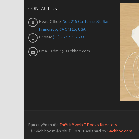
CONTACT US
Head Office:
No 2215 California St, San
Francisco, CA 94115, USA
Phone:
(+1) 857 219 7633
Email:
admin@sachhoc.com
Bản quyền thuộc
Thiết kế web E-Books Directory
Tải Sách học miễn phí © 2026. Designed by
Sachhoc.com