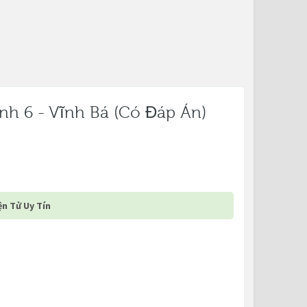
nh 6 - Vĩnh Bá (có Đáp Án)
n Tử Uy Tín