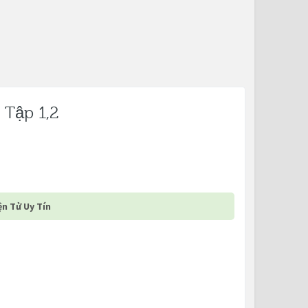
 Tập 1,2
n Tử Uy Tín