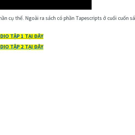
ần cụ thể. Ngoài ra sách có phần Tapescripts ở cuối cuốn sác
O TẬP 1 TẠI ĐÂY
O TẬP 2 TẠI ĐÂY