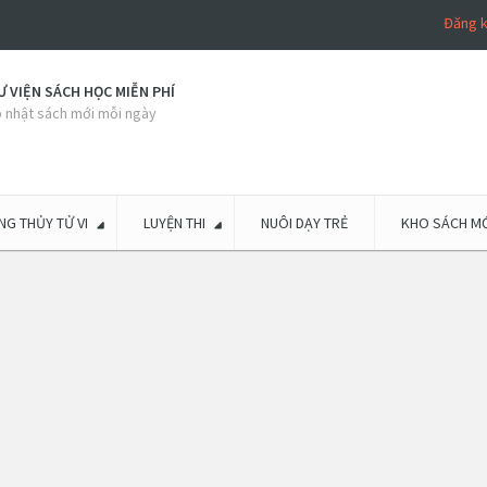
Đăng 
 VIỆN SÁCH HỌC MIỄN PHÍ
 nhật sách mới mỗi ngày
G THỦY TỬ VI
LUYỆN THI
NUÔI DẠY TRẺ
KHO SÁCH MỚ