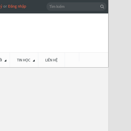
ký
or
Đăng nhập
I
TIN HỌC
LIÊN HỆ