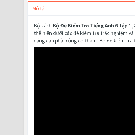
Mô tả
Bộ sách
Bộ Đề Kiểm Tra Tiếng Anh 6 tập 1,
thể hiện dưới các đề kiểm tra trắc nghiệm và 
năng cần phải củng cố thêm. Bộ đề kiểm tra 