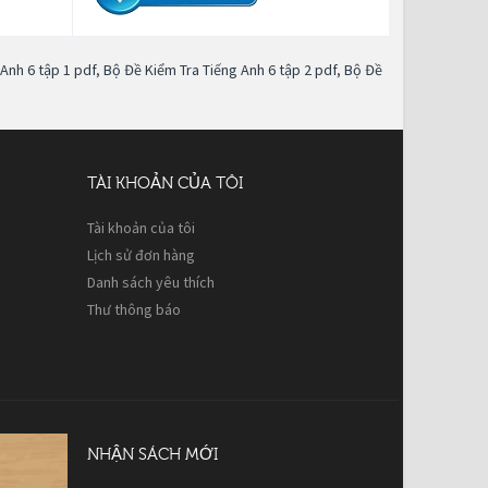
Anh 6 tập 1 pdf
,
Bộ Đề Kiểm Tra Tiếng Anh 6 tập 2 pdf
,
Bộ Đề
TÀI KHOẢN CỦA TÔI
Tài khoản của tôi
Lịch sử đơn hàng
Danh sách yêu thích
Thư thông báo
NHẬN SÁCH MỚI