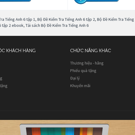
ra Tiếng Anh 6 tập 1
,
Bộ Đề Kiểm Tra Tiếng Anh 6 tập 2
,
Bộ Đề Kiểm Tra Tiếng 
6 tập 2 ebook
,
Tải sách Bộ Đề Kiểm Tra Tiếng Anh 6
ÓC KHÁCH HÀNG
CHỨC NĂNG KHÁC
Thương hiệu - hãng
Phiếu quà tặng
ng
Đại lý
 tặng
Khuyến mãi