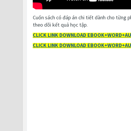
Cuốn sách có đáp án chi tiết dành cho từng ph
theo dõi kết quả học tập.
CLICK LINK DOWNLOAD EBOOK+WORD+AUDI
CLICK LINK DOWNLOAD EBOOK+WORD+AUDI