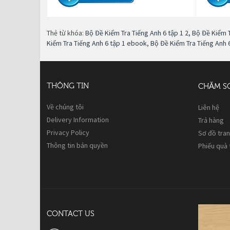
Thẻ từ khóa:
Bộ Đề Kiểm Tra Tiếng Anh 6 tập 1 2
,
Bộ Đề Kiểm T
Kiểm Tra Tiếng Anh 6 tập 1 ebook
,
Bộ Đề Kiểm Tra Tiếng Anh 
THÔNG TIN
CHĂM S
Về chúng tôi
Liên hệ
Delivery Information
Trả hàng
Privacy Policy
Sơ đồ tra
Thông tin bản quyền
Phiếu quà
CONTACT US