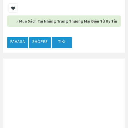
» Mua Sách Tại Những Trang Thương Mại Điện Tử Uy Tín
FAHASA
SHOPEE
TIKI