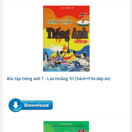
Bài tập tiếng anh 7 - Lưu Hoằng Trí (Sách+File đáp án)