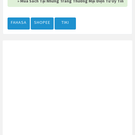
» Mua Sách Tại Những Trang Thương Mại Điện Tử Uy Tín
FAHASA
SHOPEE
TIKI