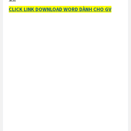
CLICK LINK DOWNLOAD WORD DÀNH CHO GV