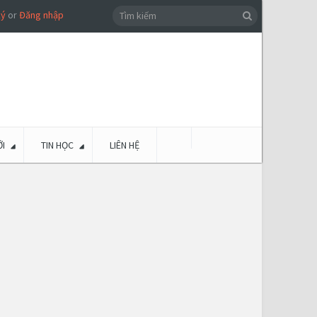
ký
or
Đăng nhập
I
TIN HỌC
LIÊN HỆ