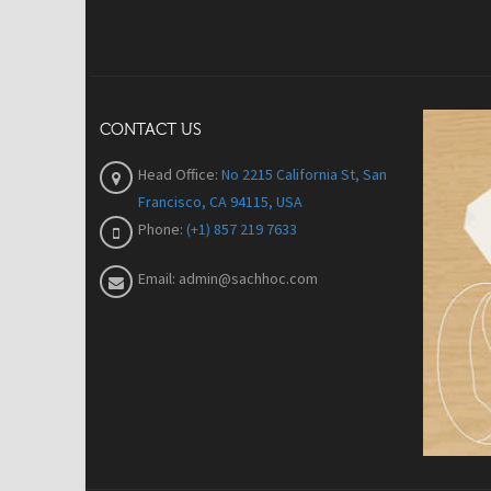
CONTACT US
Head Office:
No 2215 California St, San
Francisco, CA 94115, USA
Phone:
(+1) 857 219 7633
Email:
admin@sachhoc.com