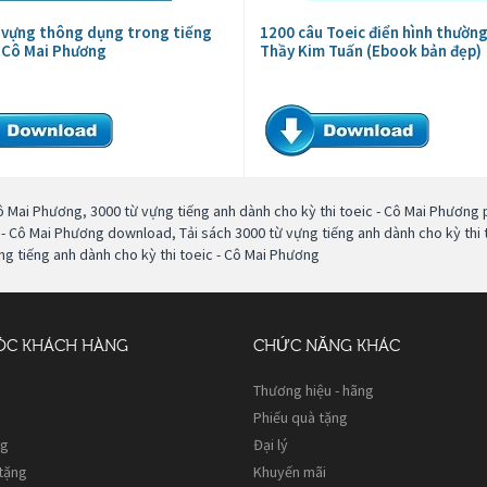
 vựng thông dụng trong tiếng
1200 câu Toeic điển hình thường
 Cô Mai Phương
Thầy Kim Tuấn (Ebook bản đẹp)
Cô Mai Phương
,
3000 từ vựng tiếng anh dành cho kỳ thi toeic - Cô Mai Phương 
c - Cô Mai Phương download
,
Tải sách 3000 từ vựng tiếng anh dành cho kỳ thi
g tiếng anh dành cho kỳ thi toeic - Cô Mai Phương
ÓC KHÁCH HÀNG
CHỨC NĂNG KHÁC
Thương hiệu - hãng
Phiếu quà tặng
ng
Đại lý
 tặng
Khuyến mãi