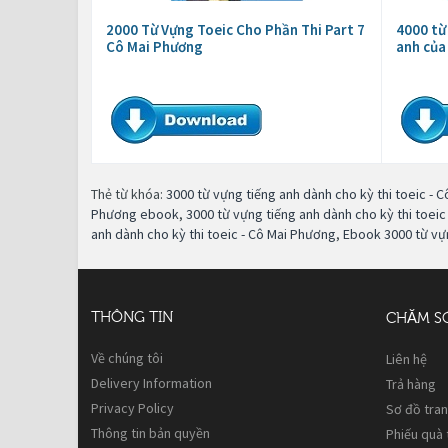
2000 Từ Vựng Toeic Cho Phần Thi Part 7
4000 từ
Cô Mai Phương
anh của
Thẻ từ khóa:
3000 từ vựng tiếng anh dành cho kỳ thi toeic - 
Phương ebook
,
3000 từ vựng tiếng anh dành cho kỳ thi toei
anh dành cho kỳ thi toeic - Cô Mai Phương
,
Ebook 3000 từ vựn
THÔNG TIN
CHĂM S
Về chúng tôi
Liên hệ
Delivery Information
Trả hàng
Privacy Policy
Sơ đồ tra
Thông tin bản quyền
Phiếu quà