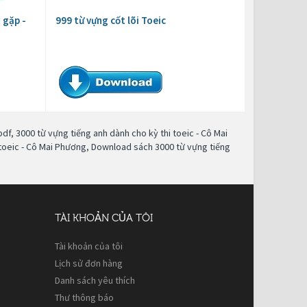
 gặp -
999 từ vựng cốt lõi Toeic
pdf
,
3000 từ vựng tiếng anh dành cho kỳ thi toeic - Cô Mai
 toeic - Cô Mai Phương
,
Download sách 3000 từ vựng tiếng
TÀI KHOẢN CỦA TÔI
Tài khoản của tôi
Lịch sử đơn hàng
Danh sách yêu thích
Thư thông báo