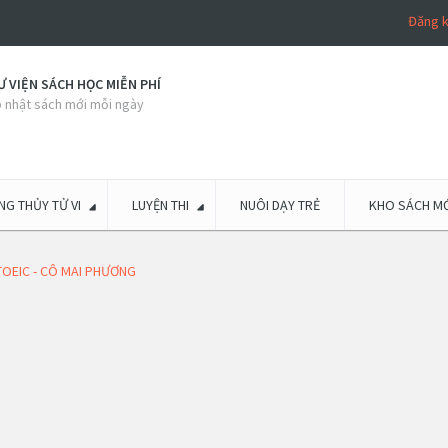
Đăng 
 VIỆN SÁCH HỌC MIỄN PHÍ
 nhật sách mới mỗi ngày
G THỦY TỬ VI
LUYỆN THI
NUÔI DẠY TRẺ
KHO SÁCH MỚ
TOEIC - CÔ MAI PHƯƠNG