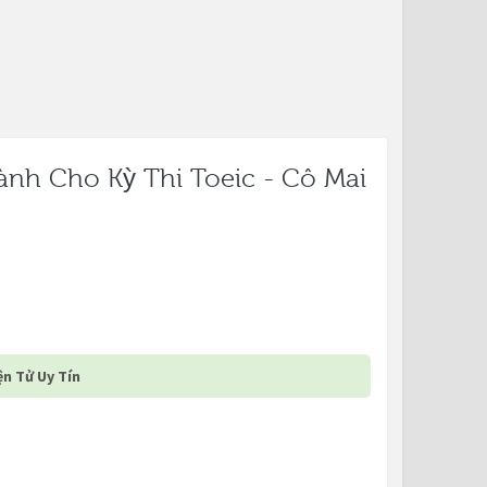
nh Cho Kỳ Thi Toeic - Cô Mai
n Tử Uy Tín