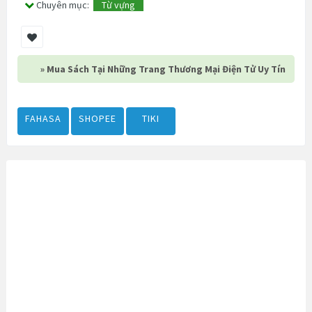
Chuyên mục:
Từ vựng
» Mua Sách Tại Những Trang Thương Mại Điện Tử Uy Tín
FAHASA
SHOPEE
TIKI