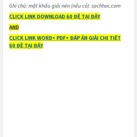
Ghi chú: mật khẩu giải nén (nếu có): sachhoc.com
CLICK LINK DOWNLOAD 60 ĐỀ TẠI ĐÂY
AND
CLICK LINK WORD+ PDF+ ĐÁP ÁN GIẢI CHI TIẾT
60 ĐỀ TẠI ĐÂY