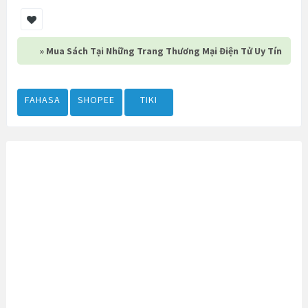
» Mua Sách Tại Những Trang Thương Mại Điện Tử Uy Tín
FAHASA
SHOPEE
TIKI