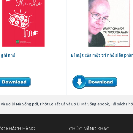
 ghi nhớ
Bí mật của một trí nhớ siêu phà
ả Và Bơ Đi Mà Sống pdf
,
Phớt Lờ Tất Cả Và Bơ Đi Mà Sống ebook
,
Tải sách Phớ
ÓC KHÁCH HÀNG
CHỨC NĂNG KHÁC