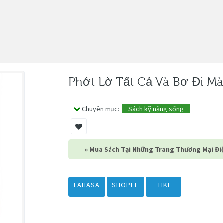
Phớt Lờ Tất Cả Và Bơ Đi M
Chuyên mục:
Sách kỹ năng sống
» Mua Sách Tại Những Trang Thương Mại Điệ
FAHASA
SHOPEE
TIKI