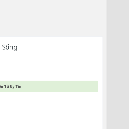
à Sống
n Tử Uy Tín