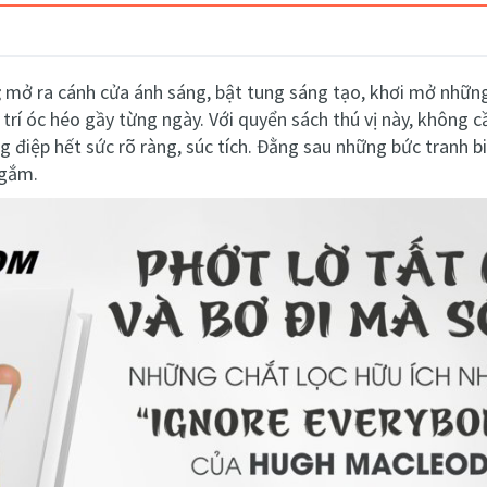
g
mở ra cánh cửa ánh sáng, bật tung sáng tạo, khơi mở nhữn
 trí óc héo gầy từng ngày. Với quyển sách thú vị này, không 
g điệp hết sức rõ ràng, súc tích. Đằng sau những bức tranh
 gắm.