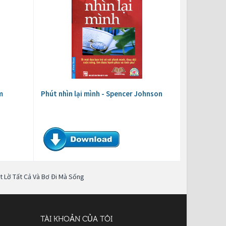
m
Phút nhìn lại mình - Spencer Johnson
t Lờ Tất Cả Và Bơ Đi Mà Sống
TÀI KHOẢN CỦA TÔI