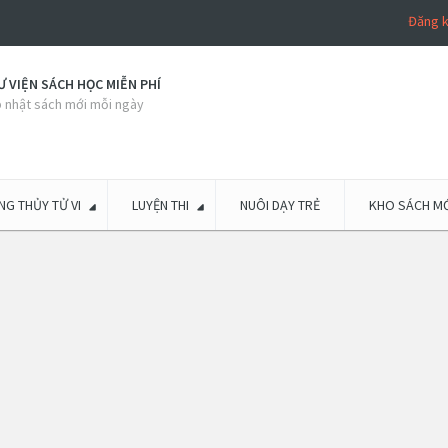
Đăng 
 VIỆN SÁCH HỌC MIỄN PHÍ
 nhật sách mới mỗi ngày
G THỦY TỬ VI
LUYỆN THI
NUÔI DẠY TRẺ
KHO SÁCH MỚ