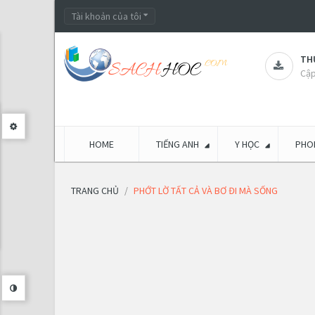
Tài khoản của tôi
THƯ
Cập
HOME
TIẾNG ANH
Y HỌC
PHON
TRANG CHỦ
PHỚT LỜ TẤT CẢ VÀ BƠ ĐI MÀ SỐNG