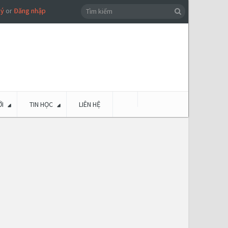
ký
or
Đăng nhập
I
TIN HỌC
LIÊN HỆ