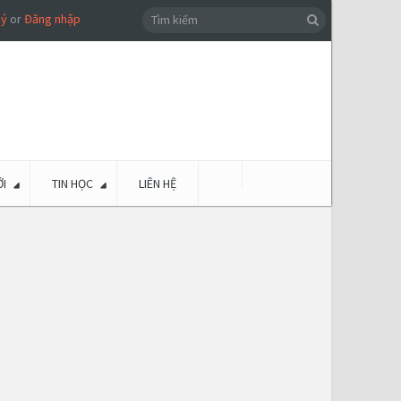
ký
or
Đăng nhập
I
TIN HỌC
LIÊN HỆ