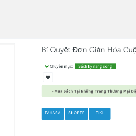
Bí Quyết Đơn Giản Hóa Cuộ
Chuyên mục:
Sách kỹ năng sống
» Mua Sách Tại Những Trang Thương Mại Điệ
FAHASA
SHOPEE
TIKI