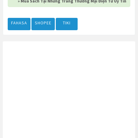
» Mua Sách Tại Những Trang Thương Mại Điện Tử Uy Tín
FAHASA
SHOPEE
TIKI