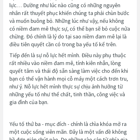
lực… Dường như lúc nào cũng có những nguyên
nhân rất thuyết phục khiến chúng ta phải chùn bước
và muốn buông bỏ. Những lúc như vậy, nếu không
có niềm đam mê thực sự, có thể bạn sẽ bỏ cuộc nửa
chừng. Đó chính là lý do tại sao niềm đam mê lại là
điều tiên quyết cần có trong ba yếu tố kể trên.
Tiếp đến là sự nỗ lực hết mình. Điều này phụ thuộc
rất nhiều vào niềm đam mê, tính kiên nhẫn, lòng
quyết tâm và thái độ sẵn sàng làm việc cho đến khi
bạn có thể vận hành mọi cỗ máy một cách trơn tru,
như ý. Nỗ lực hết mình thực sự chịu ảnh hưởng từ
những yếu tố như thể chất, tinh thần, công việc và
gia đình của bạn.
Yếu tố thứ ba - mục đích - chính là chìa khóa mở ra
một cuộc sống viên mãn. Đây là một vấn đề không
hề đơn giản chút nào. Do những rào cản từ phía gia