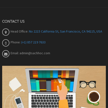
CONTACT US
Head Office:
No 2215 California St, San Francisco, CA 94115, USA
Phone:
(+1) 857 219 7633
Email:
admin@sachhoc.com