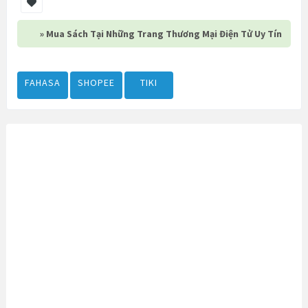
» Mua Sách Tại Những Trang Thương Mại Điện Tử Uy Tín
FAHASA
SHOPEE
TIKI