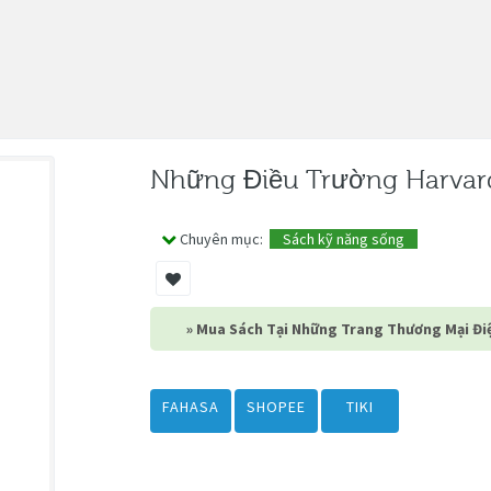
Những Điều Trường Harvar
Chuyên mục:
Sách kỹ năng sống
» Mua Sách Tại Những Trang Thương Mại Điệ
FAHASA
SHOPEE
TIKI