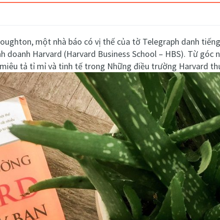
roughton, một nhà báo có vị thế của tờ Telegraph danh tiến
h doanh Harvard (Harvard Business School – HBS). Từ góc n
miêu tả tỉ mỉ và tinh tế trong Những điều trường Harvard th