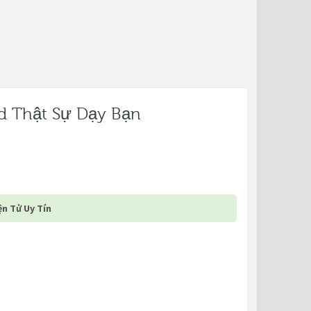
d Thật Sự Dạy Bạn
n Tử Uy Tín