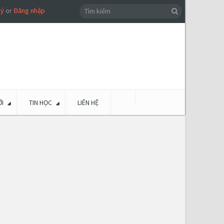
ký
or
Đăng nhập
I
TIN HỌC
LIÊN HỆ