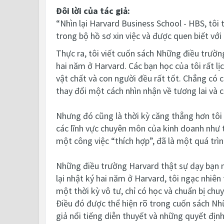
Đôi lời của tác giả:
“Nhìn lại
Harvard Business School -
HBS, tôi 
trong bộ hồ sơ xin việc và được quen biết vớ
Thực ra, tôi viết cuốn sách Những điều trườn
hai năm ở Harvard. Các bạn học của tôi rất lị
vật chất và con người đều rất tốt. Chẳng có c
thay đổi một cách nhìn nhận về tương lai và 
Nhưng đó cũng là thời kỳ căng thẳng hơn tôi n
các lĩnh vực chuyên môn của kinh doanh như tà
một công việc “thích hợp”, đã là một quá trìn
Những điều trường Harvard thật sự dạy bạn nà
lại nhật ký hai năm ở Harvard, tôi ngạc nhiên
một thời kỳ vô tư, chỉ có học và chuẩn bị ch
Điều đó được thể hiện rõ trong cuốn sách Nh
giả nổi tiếng diễn thuyết và những quyết địn