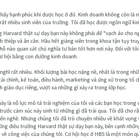
thấy hạnh phúc khi được học ở đó. Kinh doanh không còn là m
i rất nhiều sinh viên của trường. Tôi đã học được ngôn ngữ 
g Harvard thật sự dạy bạn này không phải để “vạch áo cho ng
ch thiệp và ân cần. Hầu hết giảng viên trong khoa tận tụy tr
hỗ nào quan sát chủ nghĩa tư bản tốt hơn nơi này. Đối với tôi
cơ hội bằng con đường kinh doanh.
ghĩ rất nhiều. Khối lượng bài học nặng nề, nhất là trong nhữ
i chính, kế toán, điều hành, marketing và ứng xử trong tổ ch
h giáo dục riêng, vượt xa những gì xảy ra trong lớp học.
y là nỗ lực mô tả trải nghiệm của tôi và các bạn học trong c
 trước cảm xúc nảy sinh từ những gì đã trải qua. Tôi đã cho r
uyển nghề. Nhưng chúng tôi đã trò chuyện nhiều về khát vọng 
ững điều trường Harvard thật sự dạy bạn này, bên cạnh những
h về công việc của chúng tôi. Cơ hội học ở HBS là một món qu