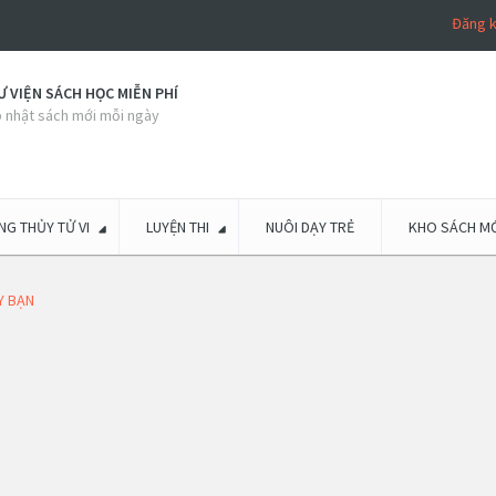
Đăng 
 VIỆN SÁCH HỌC MIỄN PHÍ
 nhật sách mới mỗi ngày
G THỦY TỬ VI
LUYỆN THI
NUÔI DẠY TRẺ
KHO SÁCH MỚ
Y BẠN