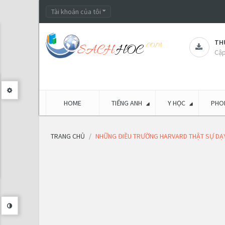
Tài khoản của tôi
THƯ
Cập
HOME
TIẾNG ANH
Y HỌC
PHON
TRANG CHỦ
NHỮNG ĐIỀU TRƯỜNG HARVARD THẬT SỰ DẠ