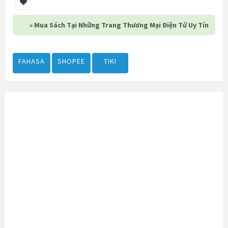
» Mua Sách Tại Những Trang Thương Mại Điện Tử Uy Tín
FAHASA
SHOPEE
TIKI